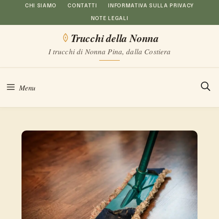
Vai
CHI SIAMO
CONTATTI
INFORMATIVA SULLA PRIVACY
NOTE LEGALI
al
Trucchi della Nonna
contenuto
I trucchi di Nonna Pina, dalla Costiera
Menu