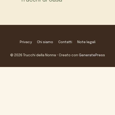
Trucchi di Casa
Privacy
Chi siamo
Contatti
Note legali
© 2026 Trucchi della Nonna
• Creato con
GeneratePress