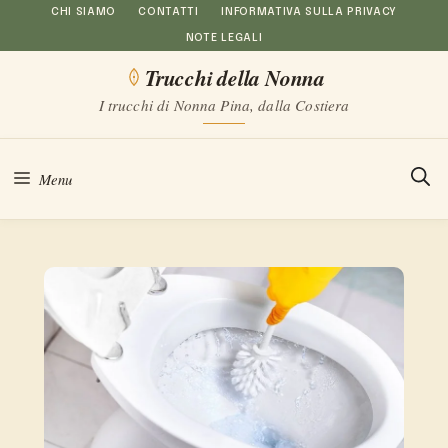
Vai
CHI SIAMO
CONTATTI
INFORMATIVA SULLA PRIVACY
NOTE LEGALI
al
Trucchi della Nonna
contenuto
I trucchi di Nonna Pina, dalla Costiera
Menu