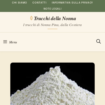
Vai
CHI SIAMO
CONTATTI
INFORMATIVA SULLA PRIVACY
NOTE LEGALI
al
Trucchi della Nonna
contenuto
I trucchi di Nonna Pina, dalla Costiera
Menu