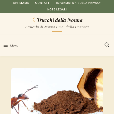
Vai
CHI SIAMO
CONTATTI
INFORMATIVA SULLA PRIVACY
NOTE LEGALI
al
Trucchi della Nonna
contenuto
I trucchi di Nonna Pina, dalla Costiera
Menu