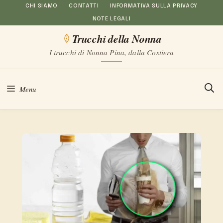
Vai
CHI SIAMO
CONTATTI
INFORMATIVA SULLA PRIVACY
NOTE LEGALI
al
Trucchi della Nonna
contenuto
I trucchi di Nonna Pina, dalla Costiera
Menu