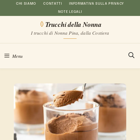
Vai
CHI SIAMO
CONTATTI
INFORMATIVA SULLA PRIVACY
NOTE LEGALI
al
Trucchi della Nonna
contenuto
I trucchi di Nonna Pina, dalla Costiera
Menu