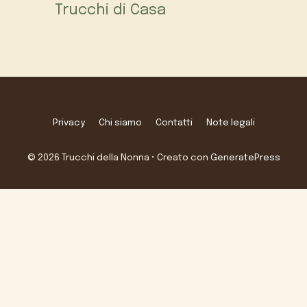
Trucchi di Casa
Privacy
Chi siamo
Contatti
Note legali
© 2026 Trucchi della Nonna
• Creato con
GeneratePress