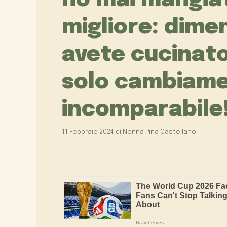
ho mai mangia
migliore: dime
avete cucinato
solo cambiamen
incomparabile
11 Febbraio 2024
di
Nonna Pina Castellano