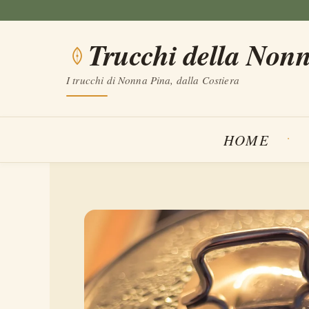
Vai
al
Trucchi della Non
contenuto
I trucchi di Nonna Pina, dalla Costiera
HOME