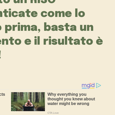
to un RISO
nticate come lo
 prima, basta un
to e il risultato è
!