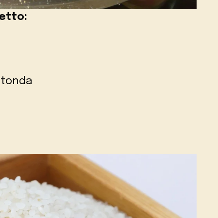
fetto:
rotonda