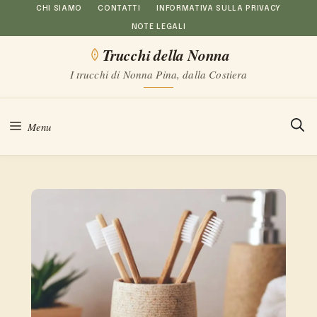
Vai
CHI SIAMO
CONTATTI
INFORMATIVA SULLA PRIVACY
NOTE LEGALI
al
Trucchi della Nonna
contenuto
I trucchi di Nonna Pina, dalla Costiera
Menu