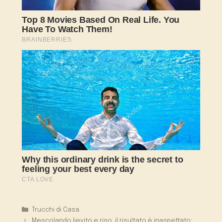
Categorie
Trucchi di Casa
Mescolando lievito e riso, il risultato è inaspettato: