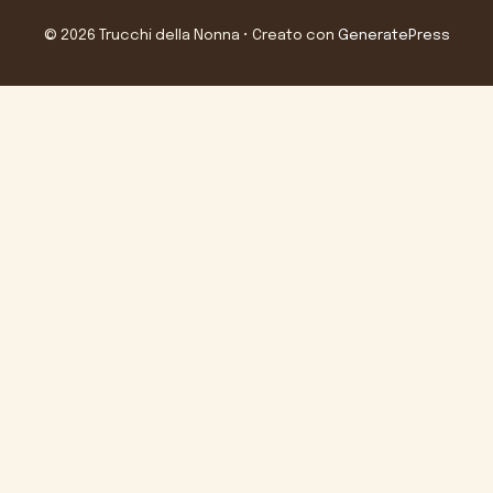
© 2026 Trucchi della Nonna
• Creato con
GeneratePress