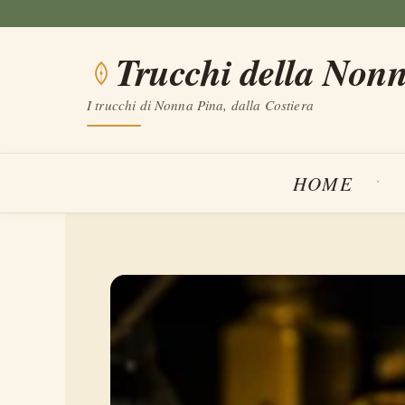
Vai
al
Trucchi della Non
contenuto
I trucchi di Nonna Pina, dalla Costiera
HOME