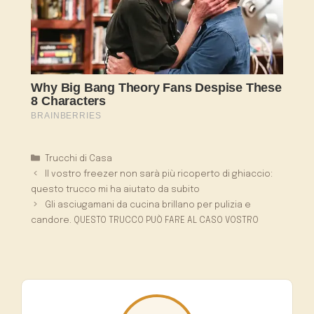
Categorie
Trucchi di Casa
Il vostro freezer non sarà più ricoperto di ghiaccio:
questo trucco mi ha aiutato da subito
Gli asciugamani da cucina brillano per pulizia e
candore. QUESTO TRUCCO PUÒ FARE AL CASO VOSTRO