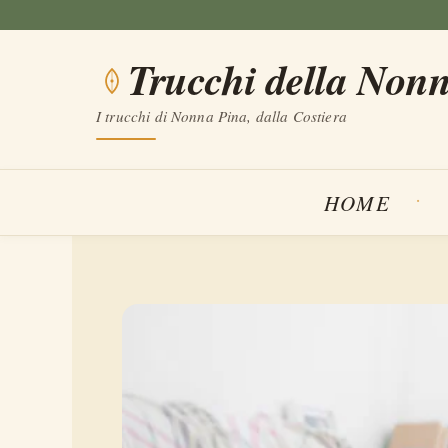
Vai
al
Trucchi della Non
contenuto
I trucchi di Nonna Pina, dalla Costiera
HOME