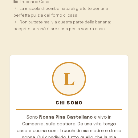
Categorie
Trucchi di Casa
La miscela di bombe naturali gratuite per una
perfetta pulizia del forno di casa
Non buttate mai via questa parte della banana:
scoprite perché è preziosa per la vostra casa
CHI SONO
Sono
Nonna Pina Castellano
e vivo in
Campania, sulla costiera. Da una vita tengo
casa e cucina con i trucchi di mia madre e di mia
nonna. Qui condivido tutto quello che la mia