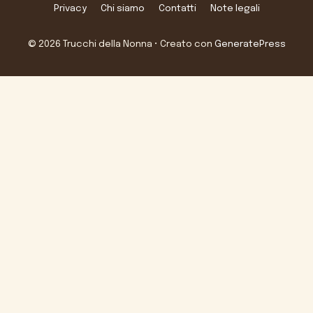
Privacy
Chi siamo
Contatti
Note legali
© 2026 Trucchi della Nonna
• Creato con
GeneratePress