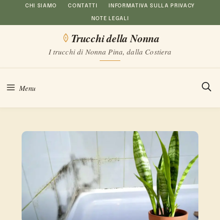
Vai
CHI SIAMO
CONTATTI
INFORMATIVA SULLA PRIVACY
NOTE LEGALI
al
Trucchi della Nonna
contenuto
I trucchi di Nonna Pina, dalla Costiera
Menu