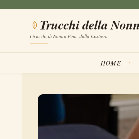
Vai
al
Trucchi della Non
contenuto
I trucchi di Nonna Pina, dalla Costiera
HOME