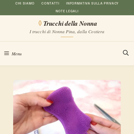
Vai
CHI SIAMO
CONTATTI
INFORMATIVA SULLA PRIVACY
NOTE LEGALI
al
Trucchi della Nonna
contenuto
I trucchi di Nonna Pina, dalla Costiera
Menu