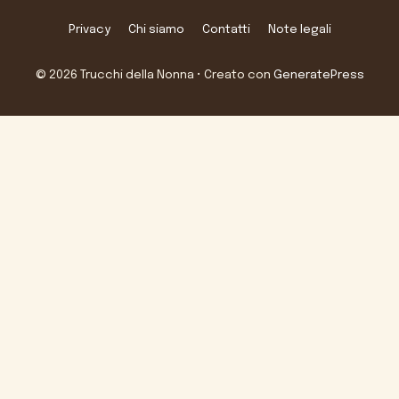
Privacy
Chi siamo
Contatti
Note legali
© 2026 Trucchi della Nonna
• Creato con
GeneratePress