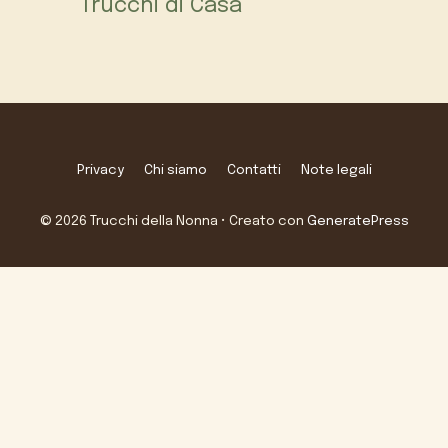
Trucchi di Casa
Privacy
Chi siamo
Contatti
Note legali
© 2026 Trucchi della Nonna
• Creato con
GeneratePress