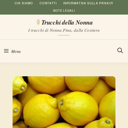
Vai
CHI SIAMO
CONTATTI
INFORMATIVA SULLA PRIVACY
NOTE LEGALI
al
Trucchi della Nonna
contenuto
I trucchi di Nonna Pina, dalla Costiera
Menu