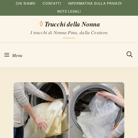
Vai
CHI SIAMO
CONTATTI
INFORMATIVA SULLA PRIVACY
NOTE LEGALI
al
Trucchi della Nonna
contenuto
I trucchi di Nonna Pina, dalla Costiera
Menu