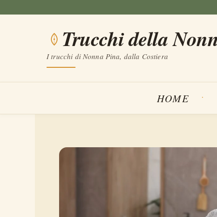
Vai
al
Trucchi della Non
contenuto
I trucchi di Nonna Pina, dalla Costiera
HOME