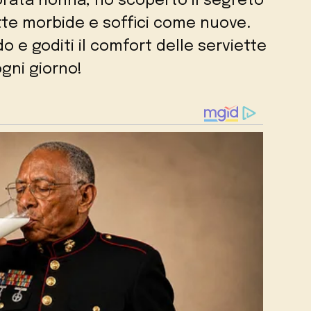
dorata nonna, ho scoperto il segreto
tte morbide e soffici come nuove.
 e goditi il comfort delle serviette
gni giorno!