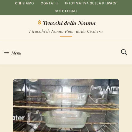
Vai
CHI SIAMO
CONTATTI
INFORMATIVA SULLA PRIVACY
NOTE LEGALI
al
Trucchi della Nonna
contenuto
I trucchi di Nonna Pina, dalla Costiera
Menu