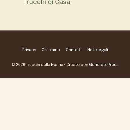
Trucchi di Casa
Privacy
Chi siamo
Contatti
Note legali
© 2026 Trucchi della Nonna
• Creato con
GeneratePress