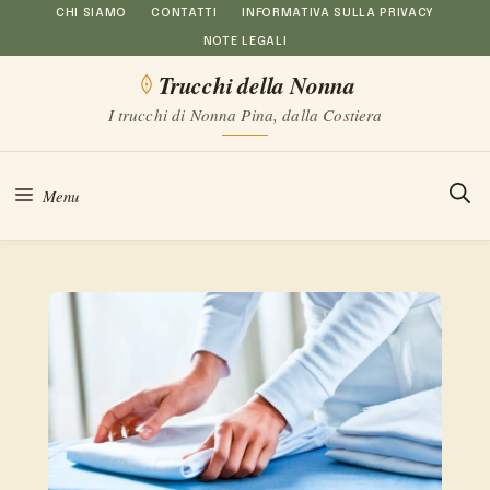
Vai
CHI SIAMO
CONTATTI
INFORMATIVA SULLA PRIVACY
NOTE LEGALI
al
Trucchi della Nonna
contenuto
I trucchi di Nonna Pina, dalla Costiera
Menu