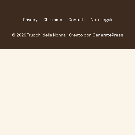
Privacy
Chi siamo
Contatti
Note legali
© 2026 Trucchi della Nonna
• Creato con
GeneratePress