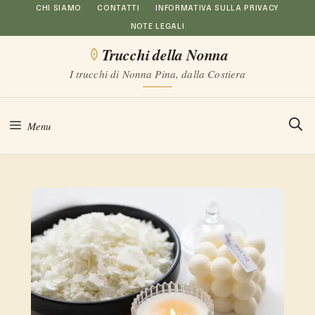
Vai
CHI SIAMO
CONTATTI
INFORMATIVA SULLA PRIVACY
NOTE LEGALI
al
Trucchi della Nonna
contenuto
I trucchi di Nonna Pina, dalla Costiera
Menu