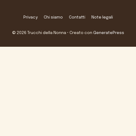
Privacy
Chi siamo
Contatti
Note legali
© 2026 Trucchi della Nonna
• Creato con
GeneratePress