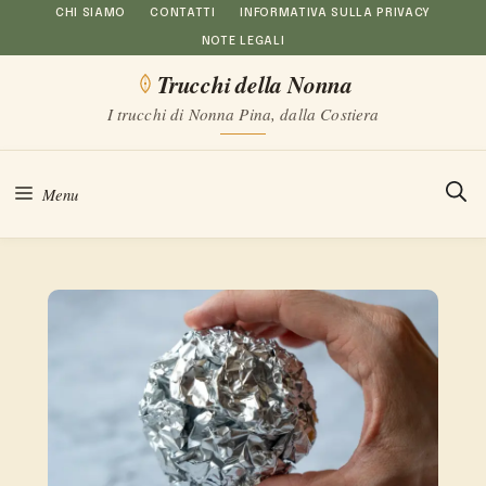
Vai
CHI SIAMO
CONTATTI
INFORMATIVA SULLA PRIVACY
NOTE LEGALI
al
Trucchi della Nonna
contenuto
I trucchi di Nonna Pina, dalla Costiera
Menu