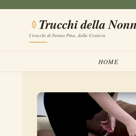
Vai
al
Trucchi della Non
contenuto
I trucchi di Nonna Pina, dalla Costiera
HOME