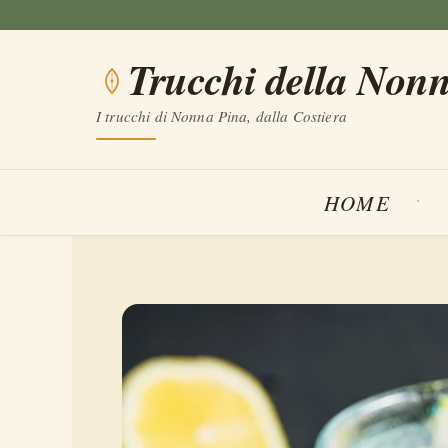
Vai
al
Trucchi della Non
contenuto
I trucchi di Nonna Pina, dalla Costiera
HOME