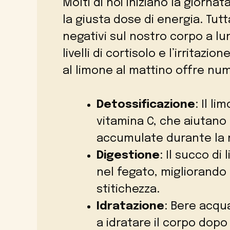
Molti di noi iniziano la giorna
la giusta dose di energia. Tutta
negativi sul nostro corpo a l
livelli di cortisolo e l’irrita
al limone al mattino offre num
Detossificazione
: Il l
vitamina C, che aiutano 
accumulate durante la 
Digestione
: Il succo di
nel fegato, migliorando
stitichezza.
Idratazione
: Bere acqu
a idratare il corpo dopo 