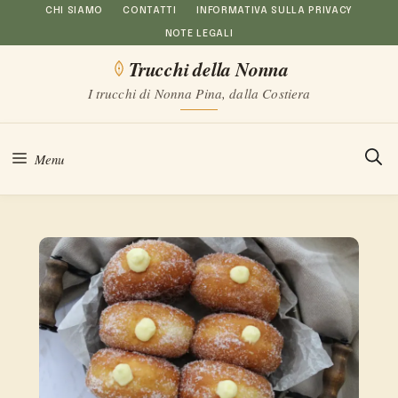
Vai
CHI SIAMO
CONTATTI
INFORMATIVA SULLA PRIVACY
NOTE LEGALI
al
Trucchi della Nonna
contenuto
I trucchi di Nonna Pina, dalla Costiera
Menu