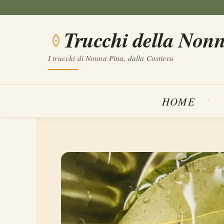
Vai
al
Trucchi della Non
contenuto
I trucchi di Nonna Pina, dalla Costiera
HOME