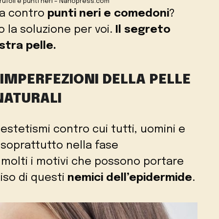
rufoli e punti neri – Nanopress.com
ta contro
punti neri e comedoni
?
 la soluzione per voi.
Il segreto
stra pelle.
, IMPERFEZIONI DELLA PELLE
NATURALI
nestetismi contro cui tutti, uomini e
soprattutto nella fase
 molti i motivi che possono portare
iso di questi
nemici dell’epidermide
.