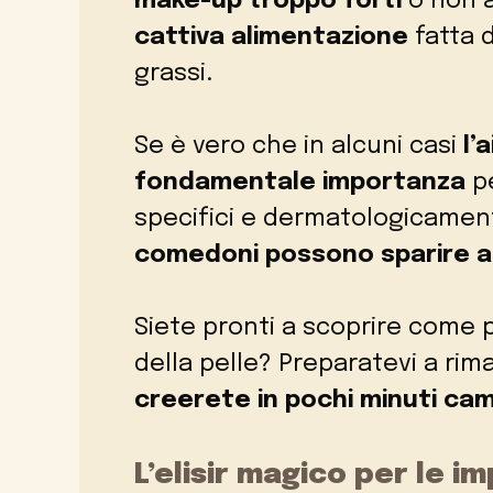
make-up troppo forti
o non a
cattiva alimentazione
fatta d
grassi.
Se è vero che in alcuni casi
l’
fondamentale importanza
pe
specifici e dermatologicamente 
comedoni possono sparire an
Siete pronti a scoprire come p
della pelle? Preparatevi a rima
creerete in pochi minuti cam
L’elisir magico per le im